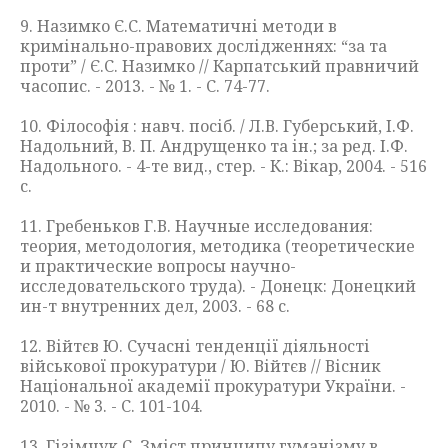
9. Назимко Є.С. Математичні методи в
кримінально-правових дослідженнях: “за та
проти” / Є.С. Назимко // Карпатський правничий
часопис. - 2013. - № 1. - С. 74-77.
10. Філософія : навч. посіб. / Л.В. Губерський, І.Ф.
Надольний, В. П. Андрущенко та ін.; за ред. І.Ф.
Надольного. - 4-те вид., стер. - К.: Вікар, 2004. - 516
с.
11. Гребеньков Г.В. Научные исследования:
теория, методология, методика (теоретические
и практические вопросы научно-
исследовательского труда). - Донецк: Донецкий
ин-т внутренних дел, 2003. - 68 с.
12. Війтєв Ю. Сучасні тенденції діяльності
військової прокуратури / Ю. Війтєв // Вісник
Національної академії прокуратури України. -
2010. - № 3. - С. 101-104.
13. Гізімчук С. Зміст принципу гуманізму в