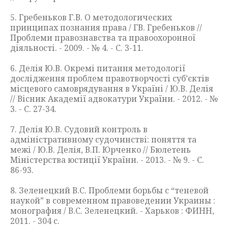
5. Гребеньков Г.В. О методологических
принципах познания права / ГВ. Гребеньков //
Проблеми правознавства та правоохоронної
діяльності. - 2009. - № 4. - С. 3-11.
6. Делія Ю.В. Окремі питання методології
дослідження проблем правотворчості суб’єктів
місцевого самоврядування в Україні / Ю.В. Делія
// Вісник Академії адвокатури України. - 2012. - №
3. - С. 27-34.
7. Делія Ю.В. Судовий контроль в
адміністративному судочинстві: поняття та
межі / Ю.В. Делія, В.П. Юрченко // Бюлетень
Міністерства юстиції України. - 2013. - № 9. - С.
86-93.
8. Зеленецкий В.С. Проблеми борьбы с “теневой
наукой” в современном правоведении Украины :
монография / В.С. Зеленецкий. - Харьков : ФИНН,
2011. - 304 с.