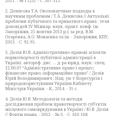
2011. - № 1 (25). - С. 307-311.
2. Денисова Т.А. Околонаучные подходы к
научным проблемам / Т.А. Денисова // Актуальні
проблеми публічного та приватного права : тези
доповідей IV Міжнар. наук.-практ. конф. (м.
Запоріжжя, 25 жовтня 2013 р.); за ред. В.М.
Огаренка, А.О. Монаєнка та ін. - Запоріжжя, КПУ,
2013. - С. 92-95.
3. Делія Ю.В. Адміністративно-правові аспекти
нормотворчості публічної адміністрації в
Україні: автореф. дис. … д-ра юрид. наук.: спец.
12.00.07 “Адміністративне право і процес;
фінансове право; інформаційне право” / Делія
Юрій Володимирович ; Нац. ун-т біоресурсів і
природокористування України Кабінету
Міністрів України. - К., 2014. - 35 с.
4. Делія Ю.В. Методологія та методи
дослідження проблем правотворчості суб’єктів
місцевого самоврядування в Україні / Ю.В. Делія
// Форум права. - 2012. - № 3. - С. 163-168.