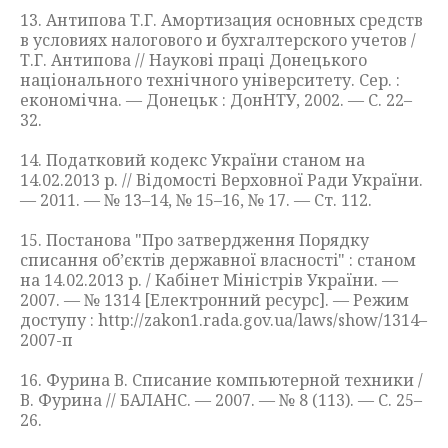
13. Антипова Т.Г. Амортизация основных средств
в условиях налогового и бухгалтерского учетов /
Т.Г. Антипова // Наукові праці Донецького
національного технічного університету. Сер. :
економічна. — Донецьк : ДонНТУ, 2002. — С. 22–
32.
14. Податковий кодекс України станом на
14.02.2013 р. // Відомості Верховної Ради України.
— 2011. — № 13–14, № 15–16, № 17. — Ст. 112.
15. Постанова "Про затвердження Порядку
списання об’єктiв державної власностi" : станом
на 14.02.2013 р. / Кабінет Міністрів України. —
2007. — № 1314 [Електронний ресурс]. — Режим
доступу : http://zakon1.rada.gov.ua/laws/show/1314–
2007-п
16. Фурина В. Списание компьютерной техники /
В. Фурина // БАЛАНС. — 2007. — № 8 (113). — С. 25–
26.