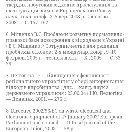
твердих побутових відходів: проектування та
експлуатація, вимоги Європейського Союзу :
наук.-техн. конф., 3–5 вер. 2008 р., Славсько. —
2008. — С. 157–162.
6. Міщенко В.С. Проблеми розвитку нормативно-
правової бази поводження з відходами в Україні
/ В.С. Міщенко // Сотрудничество для решения
проблемы отходов : 2-я междунар. конф., 9–10
февраля 2005 г. : тезисы докл. — Х., 2005. — С. 33–
36.
7. Пелюгіна І.Ю. Підвищення ефективності
регіонального управління у сфері використання
відходів виробництва : дис. ... канд. наук з
державного управління : 25.00.04 / І.Ю. Пелюгіна.
— Донецьк, 2001. — 276 с.
8. Directive 2002/96/EC on waste electrical and
electronic equipment of 27 January 2003/ European
Parliament and council. — Official Journal of the
European Union, 2003. — 58 p.