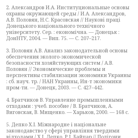
2. Александров И.А. Институциональные основы
охраны окружающей среды / И.А. Александров,
А.В. Половян, Н.С. Красовская // Наукові праці
Донецького національного технічного
університету. Сер. : економічна. — Донецьк :
ДонНТУ, 2004. — Вип. 75. — С. 207–217.
3. Половян А.В. Анализ законодательной основы
обеспечения эколого-экономической
безопасности хозяйствующих систем / А.В.
Половян // Экономические проблемы и
перспективы стабилизации экономики Украины
: сб. науч. тр. / НАН Украины, Ин-т экономики
пром-ти. — Донецк, 2003. — С. 427–442.
4. Братчиков В. Управление промышленными
отходами : учеб. пособие / В. Братчиков, А.
Виговская, В. Мищенко. — Харьков, 2000. — 168 с.
5. Депко Х.І. Міжнародне і національне
законодавство у сфері управління твердими
відходами / Х.І. Депко, Р.І. Байцар // Полігони