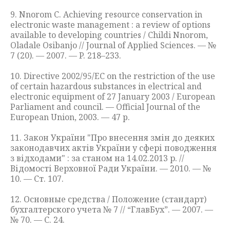
9. Nnorom C. Achieving resource conservation in
electronic waste management : a review of options
available to developing countries / Childi Nnorom,
Oladale Osibanjo // Journal of Applied Sciences. — №
7 (20). — 2007. — P. 218–233.
10. Directive 2002/95/EC on the restriction of the use
of certain hazardous substances in electrical and
electronic equipment of 27 January 2003 / European
Parliament and council. — Official Journal of the
European Union, 2003. — 47 p.
11. Закон України "Про внесення змін до деяких
законодавчих актів України у сфері поводження
з відходами" : за станом на 14.02.2013 р. //
Відомості Верховної Ради України. — 2010. — №
10. — Ст. 107.
12. Основные средства / Положение (стандарт)
бухгалтерского учета № 7 // “ГлавБух”. — 2007. —
№ 70. — С. 24.