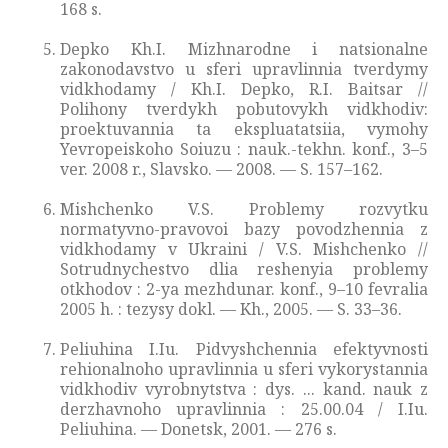
168 s.
Depko Kh.I. Mizhnarodne i natsionalne
zakonodavstvo u sferi upravlinnia tverdymy
vidkhodamy / Kh.I. Depko, R.I. Baitsar //
Polihony tverdykh pobutovykh vidkhodiv:
proektuvannia ta ekspluatatsiia, vymohy
Yevropeiskoho Soiuzu : nauk.-tekhn. konf., 3–5
ver. 2008 r., Slavsko. — 2008. — S. 157–162.
Mishchenko V.S. Problemy rozvytku
normatyvno-pravovoi bazy povodzhennia z
vidkhodamy v Ukraini / V.S. Mishchenko //
Sotrudnychestvo dlia reshenyia problemy
otkhodov : 2-ya mezhdunar. konf., 9–10 fevralia
2005 h. : tezysy dokl. — Kh., 2005. — S. 33–36.
Peliuhina I.Iu. Pidvyshchennia efektyvnosti
rehionalnoho upravlinnia u sferi vykorystannia
vidkhodiv vyrobnytstva : dys. ... kand. nauk z
derzhavnoho upravlinnia : 25.00.04 / I.Iu.
Peliuhina. — Donetsk, 2001. — 276 s.