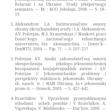
Belarusi i na Ukraine. Trudy jekspertnogo
seminara. — M. : ROO Jekolajn, 2008. — S. 18–
19.
Aleksandrov I.A. Institucional'nye osnovy
ohrany okruzhajushhej sredy / I.A. Aleksandrov,
A.V. Polovjan, N.S. Krasovskaja // Naukovі pracі
Donec'kogo nacіonal'nogo tehnіchnogo
unіversitetu. Ser. : ekonomіchna. — Donec'k :
DonNTU, 2004. — Vip. 75. — S. 207–217.
Polovjan A.V. Analiz zakonodatel'noj osnovy
obespechenija jekologo-jekonomicheskoj
bezopasnosti hozjajstvujushhih sistem / A.V.
Polovjan // Jekonomicheskie problemy i
perspektivy stabilizacii jekonomiki Ukrainy :
sb. nauch. tr. / NAN Ukrainy, In-t jekonomiki
prom-ti. — Doneck, 2003. — S. 427–442.
Bratchikov V. Upravlenie promyshlennymi
othodami : ucheb. posobie / V. Bratchikov, A.
Vigovskaja, V. Mishhenko. — Har'kov, 2000. —