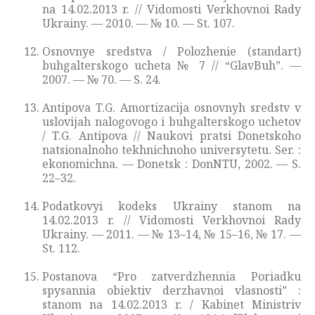
na 14.02.2013 r. // Vidomosti Verkhovnoi Rady
Ukrainy. — 2010. — № 10. — St. 107.
Osnovnye sredstva / Polozhenie (standart)
buhgalterskogo ucheta № 7 // “GlavBuh”. —
2007. — № 70. — S. 24.
Antipova T.G. Amortizacija osnovnyh sredstv v
uslovijah nalogovogo i buhgalterskogo uchetov
/ T.G. Antipova // Naukovi pratsi Donetskoho
natsionalnoho tekhnichnoho universytetu. Ser. :
ekonomichna. — Donetsk : DonNTU, 2002. — S.
22–32.
Podatkovyi kodeks Ukrainy stanom na
14.02.2013 r. // Vidomosti Verkhovnoi Rady
Ukrainy. — 2011. — № 13–14, № 15–16, № 17. —
St. 112.
Postanova “Pro zatverdzhennia Poriadku
spysannia obiektiv derzhavnoi vlasnosti” :
stanom na 14.02.2013 r. / Kabinet Ministriv