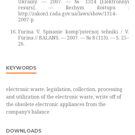
Ukrainy. — 2007. — № 1314 [Elektronnyi
resurs]. — Rezhym dostupu :
http://zakon1.rada.gov.ua/laws/show/1314–
2007-p
Furina V. Spisanie komp'juternoj tehniki / V.
Furina // BALANS. — 2007. — № 8 (113). — S. 25–
26.
KEYWORDS
electronic waste, legislation, collection, processing
and utilization of the electronic waste, write off of
the obsolete electronic appliances from the
company’s balance
DOWNLOADS