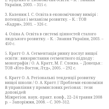
України, 2003. – 315 с.
3. Каленюк І. С. Освіта в економічному вимірі :
потенціал і механізм розвитку. – К. : ТОВ
«Кадри», 2001. – 326 с.
4. Озіна А. Освіта в системі цінностей сталого
людського розвитку. – К. : Знання України, 2003. –
450 с.
5. Кратт О. А. Сегментація ринку послуг вищої
освіти : використання сегментного підходу :
монографія / О. А. Кратт, М. Г. Слоква. – Донецьк :
ТОВ «Юго-Восток, Лтд», 2005. – 292 с.
6. Кратт О. А. Регіональні тенденції розвитку
вищої школи / О. А. Кратт // Проблеми економіки
й управління у промислових регіонах : тези
доповідей
Міжрегіон. наук.-практ. конф., 22–24 травня 2008
р. – Запоріжжя, 2008. – С. 309–312.