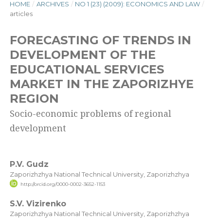
HOME
/
ARCHIVES
/
NO 1 (23) (2009): ECONOMICS AND LAW
/
articles
FORECASTING OF TRENDS IN
DEVELOPMENT OF THE
EDUCATIONAL SERVICES
MARKET IN THE ZAPORIZHYE
REGION
Socio-economic problems of regional
development
P.V. Gudz
Zaporizhzhya National Technical University, Zaporizhzhya
http://orcid.org/0000-0002-3652-1153
S.V. Vizirenko
Zaporizhzhya National Technical University, Zaporizhzhya