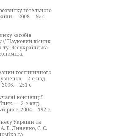
ї розвитку готельного
їни. – 2008. – № 4. –
ринку засобів
 // Науковий вісник
-ту. Всеукраїнська
кономіка,
изации гостиничного
узнецов. – 2-е изд.
2006. – 251 с.
учасні концепції
ник. — 2-е вид.,
териєс, 2004. – 192 с.
знесу України та
. В. Линенко, С. Є.
ономіка та