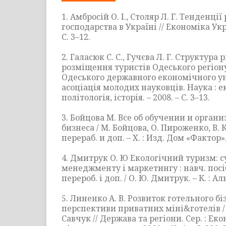
1. Амбросій О. І., Столяр Л. Г. Тенденці
господарства в Україні // Економіка Укра
С. 3–12.
2. Галасюк С. С., Гучєва Л. Г. Структура 
розміщення туристів Одеського регіону
Одеського державного економічного ун
асоціація молодих науковців. Наука : е
політологія, історія. – 2008. – С. 3–13.
3. Бойцова М. Все об обучении и орган
бизнеса / М. Бойцова, О. Пироженко, В. К
перераб. и доп. – Х. : Изд. Дом «Фактор», 
4. Дмитрук О. Ю Екологічний туризм: с
менеджменту і маркетингу : навч. посіб
перероб. і доп. / О. Ю. Дмитрук. – К. : Аль
5. Линенко А. В. Розвиток готельного бі
перспективи приватних міні&готелів / А
Савчук // Держава та регіони. Сер. : Ек