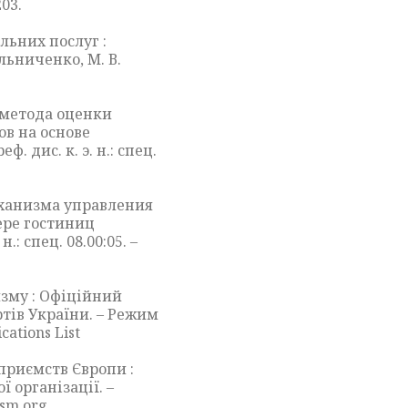
203.
ельних послуг :
Мельниченко, М. В.
 метода оценки
в на основе
. дис. к. э. н.: спец.
.
еханизма управления
ере гостиниц
.: спец. 08.00:05. –
изму : Офіційний
тів України. – Режим
cations List
приємств Європи :
 організації. –
ism.org