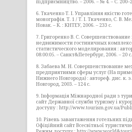
підприємництво. – 2006. – № 4. – С. 200–
6. Ткаченко Т. І. Управління якістю гот
монографія. Т. 1 / Т. І. Ткаченко, С. В. 
Новак. – К. : КНТЕУ, 2006. – 233 с.
7. Григоренко В. С. Совершенствование
недвижимости гостиничных комплексо
статистического моделирования : автореф
08:00:05. – Санкт&Петербург, 2006. – 20 с
8. Забаева М. Н. Совершенствование м
предприятиями сферы услуг (На прим
Нижнего Новгорода) : автореф. дис. к. э. н
Новгород, 2003. – 124 с.
9. Інформація Міжнародної ради з тур
сайт Державної служби туризму і курор
доступу : http://www.tourism.gov.ua/Publi
10. Рівень завантаження готельних під
Офіційний сайт Всесвітньої туристичної
Режим доступу : http://www.world&tour