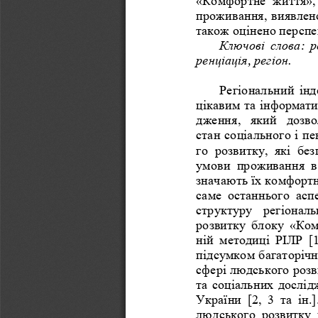
проживання
, 
виявлен
також
оцінено
перспе
Ключові
слова
: 
р
ренціація
, 
регіон
. 
Регіональний
інд
цікавим
та
інформат
дження
, 
який
дозво
стан
соціального
і
пе
го
розвитку
, 
які
без
умови
проживання
в
значають
їх
комфортн
саме
останнього
асп
структуру
регіональ
розвитку
блоку
 «
Ком
ній
методиці
РІЛР
  [1
підсумком
багаторіч
сфері
людського
розв
та
соціальних
дослід
України
  [2,  3  
та
ін
.]
людського
розвитку