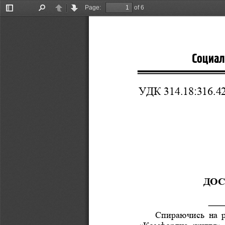
Page:
of 6
Toggle
Find
Previous
Next
Sidebar
Социал
УДК
 314.18:316.42
ДОС
Спираючись
на
«
Комфортне
життя
»,