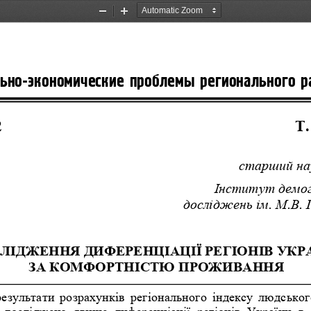
Zoom
Zoom
Out
In
ьно-экономические проблем
ы регионального р
 
Т
.
старший
на
Інститут
демог
досліджень
ім
. 
М
.
В
. 
ЛІДЖЕННЯ
ДИФЕРЕНЦІАЦІЇ
РЕГІОНІВ
УКР
ЗА
КОМФОРТНІСТЮ
ПРОЖИВАННЯ
результати
розрахунків
регіонального
індексу
людськог
 
досліджено
явище
диференціації
регіонів
України
в