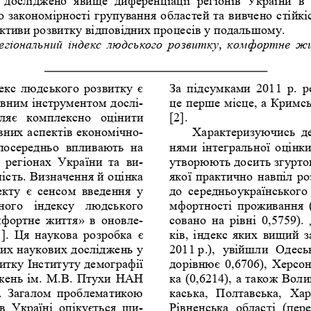
о
закономірності
групування
областей
та
вивчено
стійкі
ктиви
розвитку
відповідних
процесів
у
подальшому
. 
егіональний
індекс
людського
розвитку
, 
комфортне
ж
екс
людського
розвитку
є
За
підсумками
  2011  
р
. 
р
ивним
інструментом
дослі
-
це
перше
місце
, 
а
Кримсь
ляє
комплексно
оцінити
[2].  
вних
аспектів
економічно
-
Характеризуючись
д
посередньо
впливають
на
нями
інтегральної
оцінк
регіонах
України
та
ви
-
утворюють
досить
згурто
ість
. 
Визначення
й
оцінка
якої
практично
навпіл
ро
екту
є
сенсом
введення
у
до
середньоукраїнського
ного
індексу
людського
мфортності
проживання
 
фортне
життя
» 
в
оновле
-
совано
на
рівні
  0,5759).  
].  
Ця
наукова
розробка
є
ків
, 
індекс
яких
вищий
з
них
наукових
досліджень
у
2011 
р
.), 
увійшли
Одесь
итку
Інституту
демографії
дорівнює
  0,6706),  
Херсон
жень
ім
. 
М
.
В
. 
Птухи
НАН
ка
 (0,6214), 
а
також
Воли
. 
Загалом
проблематикою
каська
, 
Полтавська
, 
Хар
в
Україні
опікується
ши
-
Рівненська
області
 (
пере