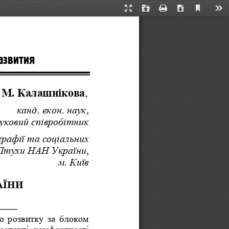
Current
Presentation
Open
Print
Download
Too
View
Mode
азвития 
 
М
. 
Калашнікова
, 
канд
. 
екон
. 
наук
, 
уковий
співробітник
рафії
та
соціальних
Птухи
НАН
України
, 
м
. 
Київ
АЇНИ
о
розвитку
за
блоком
аспекті
комфортності