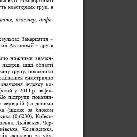
сть
кластерних
груп
, 
а
иття
, 
кластер
, 
дифе
- 
езультат
Закарпаття
  –  
кої
Автономії
 – 
друге
ещо
нижчими
значен
-
и
лідерів
, 
інші
області
вану
групу
, 
показники
зділилися
симетрично
значення
індексу
ко
-
(
який
у
  2011  
р
. 
зафік
-
До
підгрупи
показни
-
а
середній
 (
за
даними
ка
 (
індекс
за
блоком
ська
  (0,6230),  
Київсь
-
нська
, 
Львівська
, 
Чер
-
ківська
, 
Чернівецька
, 
лік
складено
за
убу
-